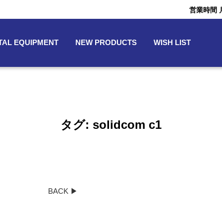
営業時間 月〜
TAL EQUIPMENT
NEW PRODUCTS
WISH LIST
タグ:
solidcom c1
BACK ▶︎