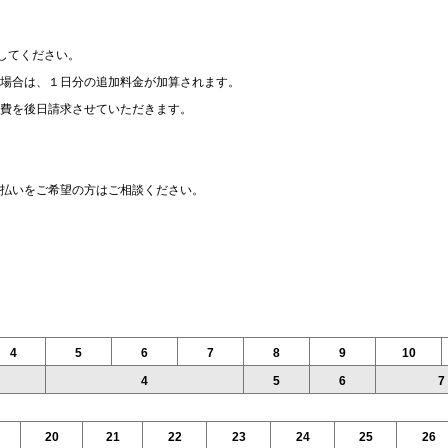
却してください。
場合は、１日分の追加料金が加算されます。
費を後日請求させていただきます。
払いをご希望の方はご相談ください。
4
5
6
7
8
9
10
4
5
6
7
20
21
22
23
24
25
26