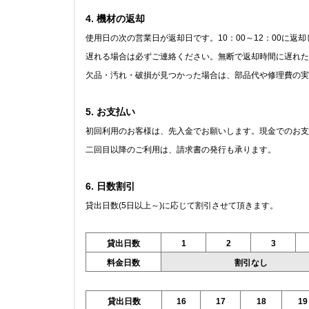
4. 機材の返却
使用日の次の営業日が返却日です。10：00～12：00に返
遅れる場合は必ずご連絡ください。無断で返却時間に遅れた
欠品・汚れ・破損が見つかった場合は、部品代や修理費の実
5. お支払い
初回利用のお客様は、先入金でお願いします。現金でのお支
二回目以降のご利用は、請求書の発行も承ります。
6. 日数割引
貸出日数
(5
日以上～
)
に応じて割引させて頂きます。
貸出日数
1
2
3
料金日数
割引なし
貸出日数
16
17
18
19