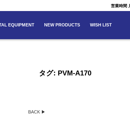
営業時間 月〜
TAL EQUIPMENT
NEW PRODUCTS
WISH LIST
タグ:
PVM-A170
BACK ▶︎