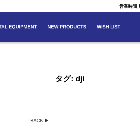
営業時間 月〜
TAL EQUIPMENT
NEW PRODUCTS
WISH LIST
タグ:
dji
BACK ▶︎