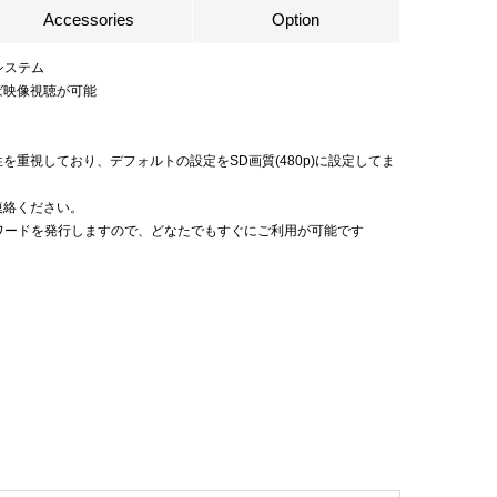
Accessories
Option
システム
ば映像視聴が可能
重視しており、デフォルトの設定をSD画質(480p)に設定してま
連絡ください。
ワードを発行しますので、どなたでもすぐにご利用が可能です