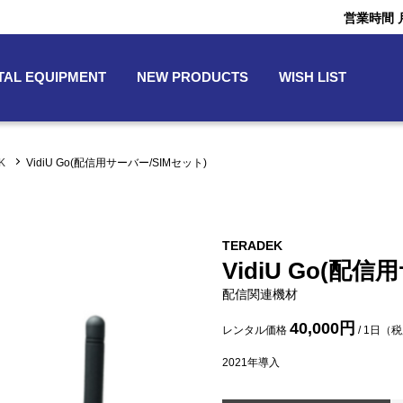
営業時間 月〜
TAL EQUIPMENT
NEW PRODUCTS
WISH LIST
EK
VidiU Go(配信用サーバー/SIMセット)
TERADEK
VidiU Go(配
配信関連機材
40,000円
レンタル価格
/ 1日（
2021
年導入