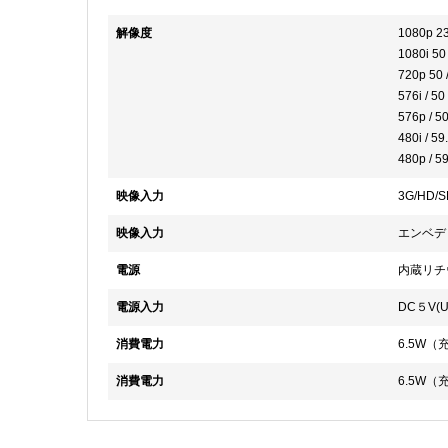
解像度
1080p 23.
1080i 50 
720p 50 /
576i / 50
576p /
480i / 59
480p / 
映像入力
3G/HD/S
映像入力
エンベデ
電源
内蔵リチウ
電源入力
DC５V(
消費電力
6.5W（
消費電力
6.5W（