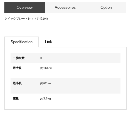
Overview
Accessories
Option
クイックプレート付（ネジ径1/4)
Link
Specification
三脚段数
3
最大長
約161cm
最小長
約62cm
重量
約3.6kg