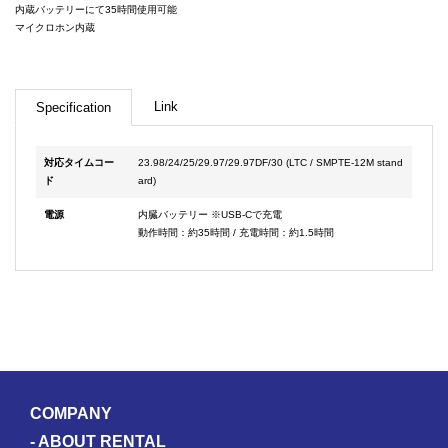
内蔵バッテリーにて35時間使用可能
マイクロホン内蔵
Link
Specification
対応タイムコー
23.98/24/25/29.97/29.97DF/30 (LTC / SMPTE-12M stand
ド
ard)
電源
内臓バッテリー ※USB-Cで充電
動作時間：約35時間 / 充電時間：約1.5時間
COMPANY
-
ABOUT RENTAL