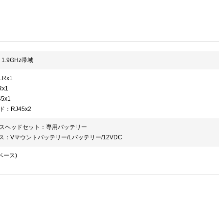
0 1.9GHz帯域
LRx1
Rx1
5x1
：RJ45x2
スヘッドセット：専用バッテリー
ス：Vマウントバッテリー/Lバッテリー/12VDC
bベース)