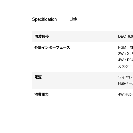
Link
Specification
周波数帯
DECT6.
外部インターフェース
PGM：X
2W：XL
4W：RJ4
カスケード
電源
ワイヤレ
Hubベー
消費電力
4W(Hu