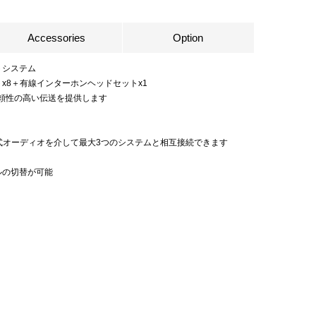
Accessories
Option
トシステム
x8＋有線インターホンヘッドセットx1
信頼性の高い伝送を提供します
線式オーディオを介して最大3つのシステムと相互接続できます
ルの切替が可能