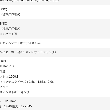
480i23.98, 576i200, 576i100, 576i50, 576i25
(BNC)
 (標準/TYPE A)
(BNC)
 (標準/TYPE A)
コンバート可
HDMIエンベデッドオーディオのみ
出力 x1 (φ3.5 ステレオミ二ジャック)
nits
% Rec.709
78度
ト比:1200:1
ックデスクイーズ：1.5x、1.66x、2.0x
ビュー
スアシスト/ピーキング
12 - 34V
：14.4V最大：12 - 34V