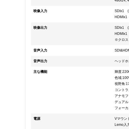
480i24, 
映像入力
SDIx1 
HDMIx1
映像出力
SDIx1 
HDMIx1
※クロス
音声入力
SDI&
音声出力
ヘッドホン
主な機能
輝度:2200
色域:100
視野角:1
コントラス
アナモフィ
デュアル
フォーカ
電源
Vマウント：
Lemo入力