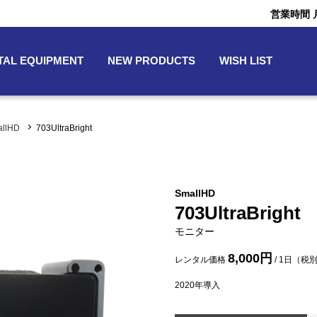
営業時間 月〜
TAL EQUIPMENT
NEW PRODUCTS
WISH LIST
allHD
703UltraBright
SmallHD
703UltraBright
モニター
8,000円
レンタル価格
/ 1日（税
2020
年導入