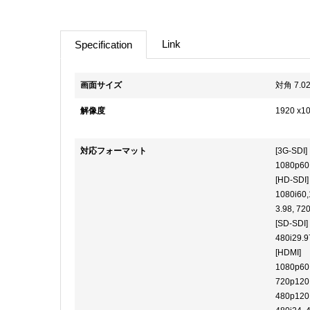
Link
Specification
画面サイズ
対角 7.02
解像度
1920 x1
対応フォーマット
[3G-SDI]
1080p60,
[HD-SDI]
1080i60,
3.98, 72
[SD-SDI]
480i29.9
[HDMI]
1080p60,
720p120,
480p120,