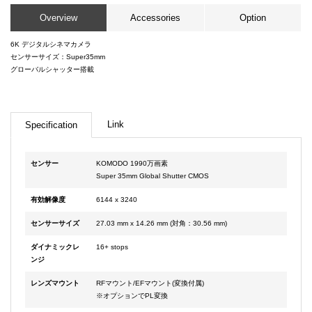
Overview
Accessories
Option
6K デジタルシネマカメラ
センサーサイズ：Super35mm
グローバルシャッター搭載
Link
Specification
センサー
KOMODO 1990万画素
Super 35mm Global Shutter CMOS
有効解像度
6144 x 3240
センサーサイズ
27.03 mm x 14.26 mm (対角：30.56 mm)
ダイナミックレ
16+ stops
ンジ
レンズマウント
RFマウント/EFマウント(変換付属)
※オプションでPL変換