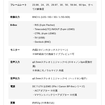
フレームレート
23.98、24、25、29.97、30、50、59.94、60 fps、すべ
ての解像度
映像出力
BNC×1 (12G / 6G / 3G / 1.5G-SDI)
B-Box
・R/S (3-pin Fischer)
・Timecode(LTC) IN/OUT (5-pin LEMO)
・CTRL (4-pin LEMO)
・5V (USB)
・Genlock (BNC)
モニター
内蔵2.9インチ(タッチスクリーン)
※WiFi経由での無線ライブプレビュー可
音声入力
φ3.5mmステレオミニジャック×1 (※キャノン3pin変換付
属)
※本体にモノラルマイク 内蔵
音声出力
φ3.5mmステレオミニジャック×1（ヘッドホン端子）
電源
DC 7-17V (LEMO 2Pin / Canon BP-9xxシリーズ)
・ACアダプター ※付属
・Vマウントバッテリーアダプター ※付属
質量
約952g (※本体のみ)