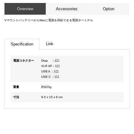
Overview
Accessories
Option
VマウントバッテリーからMacに電源を供給できる電源ターミナル
Link
Specification
電源コネクター
Dtap ：2口
XLR 4P：1口
USB A ：1口
USB C ：1口
重量
約620g
寸法
9.5 x 15 x 8 cm