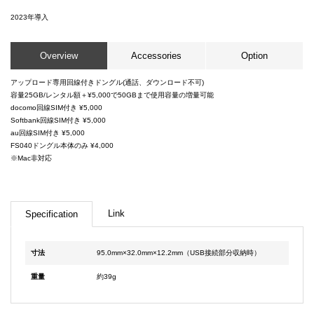
2023
年導入
Overview
Accessories
Option
アップロード専用回線付きドングル(通話、ダウンロード不可)
容量25GB/レンタル額＋¥5,000で50GBまで使用容量の増量可能
docomo回線SIM付き ¥5,000
Softbank回線SIM付き ¥5,000
au回線SIM付き ¥5,000
FS040ドングル本体のみ ¥4,000
※Mac非対応
Link
Specification
寸法
95.0mm×32.0mm×12.2mm（USB接続部分収納時）
重量
約39g