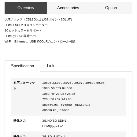
Overview
Accessories
Option
LUTボックス（CDL1Dおよび33ポイント3DLUT）
HDMI / SDIクロスコンバーター
10ビットカラーをサポート
HDMIとSDIの同時出力
Wi-Fi、Ethernet、USBでCOLRのコントロール可能
Link
Specification
対応フォーマッ
1080p 23.98 / 24/25 / 29.97 / 30/50 / 59.94
ト
1080i 50 / 59.94 / 60
1080PsF 23.98 / 24/25
720p 50 / 59.94 / 60
480p59.94、576p50（HDMIのみ）
480i59.94、576i50
映像入力
3G/HD/SD-SDI×1
HDMI(TypeA)x1
映像出力
3G-SDI BNC x 1