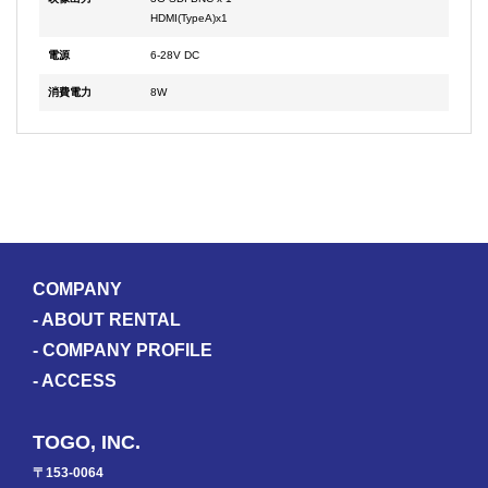
HDMI(TypeA)x1
電源
6-28V DC
消費電力
8W
COMPANY
-
ABOUT RENTAL
-
COMPANY PROFILE
-
ACCESS
TOGO, INC.
〒153-0064