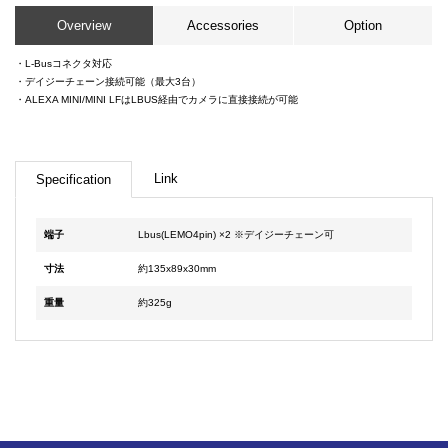
Overview
Accessories
Option
・L-Busコネクタ対応
・デイジーチェーン接続可能（最大3台）
・ALEXA MINI/MINI LFはLBUS経由でカメラに直接接続が可能
Link
Specification
端子
Lbus(LEMO4pin) ×2 ※デイジーチェーン可
寸法
約135x89x30mm
重量
約325g