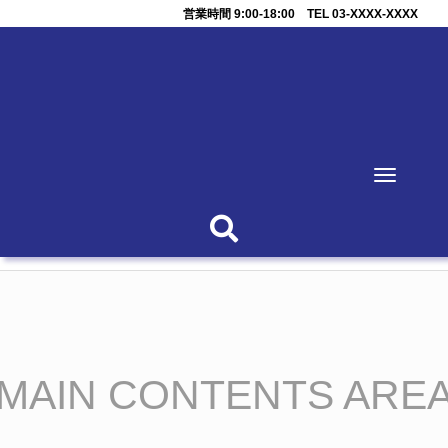
営業時間 9:00-18:00 TEL 03-XXXX-XXXX
N
a
v
i
g
a
t
i
o
n
MAIN CONTENTS ARE